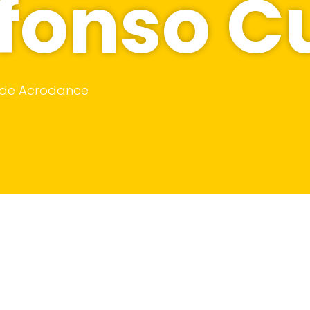
fonso C
 de Acrodance